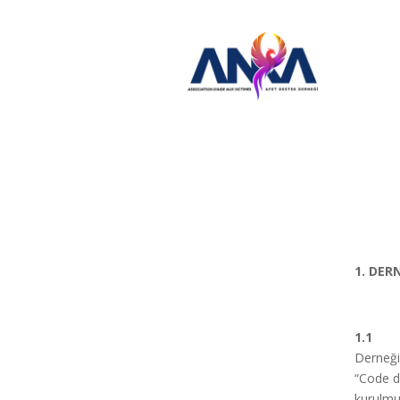
1. DER
1.1
Bu t
Derneği”
“Code d
kurulmuş