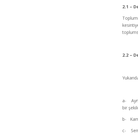
2.1 – 
Toplumu
kesintiy
toplums
2.2 – D
Yukarıda
a- Ayni
bir şeki
b- Kamu
c- Semi