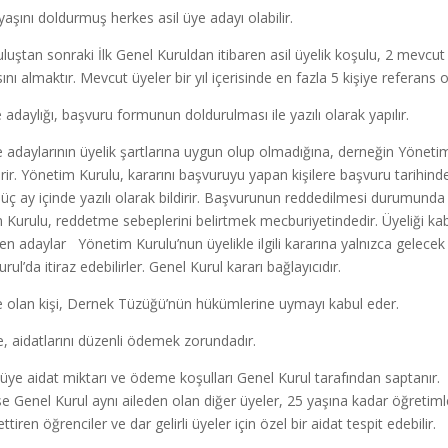
şını doldurmuş herkes asil üye adayı olabilir.
luştan sonraki İlk Genel Kuruldan itibaren asil üyelik koşulu, 2 mevcut
ını almaktır. Mevcut üyeler bir yıl içerisinde en fazla 5 kişiye referans ol
daylığı, başvuru formunun doldurulması ile yazılı olarak yapılır.
adaylarının üyelik şartlarına uygun olup olmadığına, derneğin Yöneti
rir. Yönetim Kurulu, kararını başvuruyu yapan kişilere başvuru tarihind
 üç ay içinde yazılı olarak bildirir. Başvurunun reddedilmesi durumund
 Kurulu, reddetme sebeplerini belirtmek mecburiyetindedir. Üyeliği ka
n adaylar Yönetim Kurulu’nun üyelikle ilgili kararına yalnızca gelecek 
rul’da itiraz edebilirler. Genel Kurul kararı bağlayıcıdır.
olan kişi, Dernek Tüzüğü’nün hükümlerine uymayı kabul eder.
 aidatlarını düzenli ödemek zorundadır.
 üye aidat miktarı ve ödeme koşulları Genel Kurul tarafından saptanır.
e Genel Kurul aynı aileden olan diğer üyeler, 25 yaşına kadar öğretimle
tiren öğrenciler ve dar gelirli üyeler için özel bir aidat tespit edebilir.