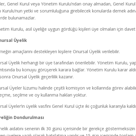
er, Genel Kurul veya Yönetim Kurulu’ndan onay almadan, Genel Kurul
 Kurulu’nun yetki ve sorumluluğuna girebilecek konularda dernek adın
lerde bulunamazlar.
im Kurulu, asil üyeliğe uygun gördüğü kişileri üye olmaları için davet 
nursal Üyelik
ğin amaçlarını destekleyen kişilere Onursal Üyelik verilebilir.
al Üyelik herhangi bir üye tarafından önerilebilir. Yönetim Kurulu, ya
lantısında bu konuyu görüşerek karara bağlar. Yönetim Kurulu karar ald
onra Onursal Üyelik geçerlilik kazanır.
sal Üyeler lüzumu halinde çeşitli komisyon ve kollarında görev alabilir
eçme, seçilme ve oy kullanma hakları yoktur.
al Üyeler’in üyelik vasfını Genel Kurul üçte iki çoğunluk kararıyla kaldır
yeliğin Dondurulması
lik aidatını senenin ilk 30 günü içerisinde bir gerekçe göstermeksizin
 üyelere yazılı olarak hatırlatma yapılır ve 15 gün içerisinde toplam 