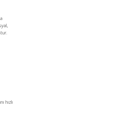
ya
syal,
tur.
ı hızlı