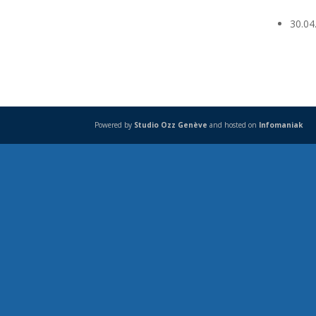
30.04
Powered by
Studio Ozz Genève
and hosted on
Infomaniak